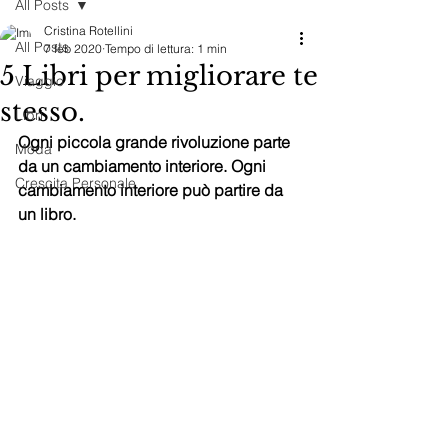
All Posts
Cristina Rotellini
All Posts
7 feb 2020
Tempo di lettura: 1 min
5 Libri per migliorare te
Viaggio
stesso.
Libri
Ogni piccola grande rivoluzione parte 
Moda
da un cambiamento interiore. Ogni 
Crescita Personale
cambiamento interiore può partire da 
un libro.